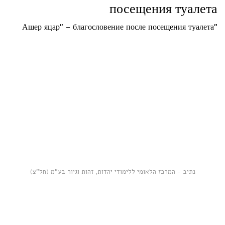
посещения туалета
"Ашер яцар" – благословение после посещения туалета
נתיב - המרכז הלאומי ללימודי יהדות, זהות וגיור בע"מ (חל"צ)