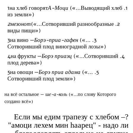
1на хлеб говорят
А-Моци
(«…Выводящий хлеб
из земли»)
2мезонот
(«…Сотворивший разнообразные
виды пищи»)
3на вино —
Борэ-приа-гафен
(«…
Сотворивший плод виноградной лозы»)
4на фрукты —
Борэ приаэц
(«…Сотворивший
плод дерева»)
5на овощи —
Борэ приа адама
(«…
Сотворивший плод земли»)
на всё остальное —
ше-а-коль
(«…по слову Которого
создано всё»)
?Если мы едим трапезу с хлебом –
"амоци лехем мин hаарец" - надо ли