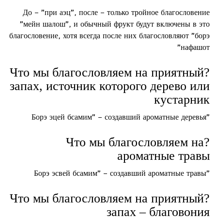
До – "при аэц", после – только тройное благословение
"мейн шалош", и обычный фрукт будут включены в это
благословение, хотя всегда после них благословляют "борэ
нафашот"
?Что мы благословляем на приятный
запах, источник которого дерево или
кустарник
"Борэ эцей бсамим" – создавший ароматные деревья
?Что мы благословляем на
ароматные травы
"Борэ эсвей бсамим" – создавший ароматные травы
?Что мы благословляем на приятный
запах – благовония