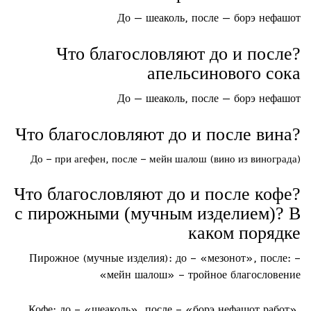
До — шеаколь, после — борэ нефашот
?Что благословляют до и после
апельсинового сока
До — шеаколь, после — борэ нефашот
?Что благословляют до и после вина
До – при агефен, после – мейн шалош (вино из винограда)
?Что благословляют до и после кофе
с пирожными (мучным изделием)? В
каком порядке
Пирожное (мучные изделия): до – «мезонот», после: –
«мейн шалош» – тройное благословение
Кофе: до – «шеаколь», после – «борэ нефашот работ».