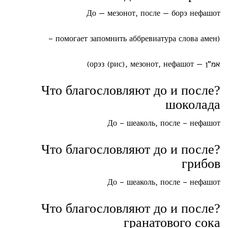
До — мезонот, после — борэ нефашот
(помогает запомнить аббревиатура слова амен –
אמ"ן — орэз (рис), мезонот, нефашот)
?Что благословляют до и после
шоколада
До – шеаколь, после – нефашот
?Что благословляют до и после
грибов
До – шеаколь, после – нефашот
?Что благословляют до и после
гранатового сока