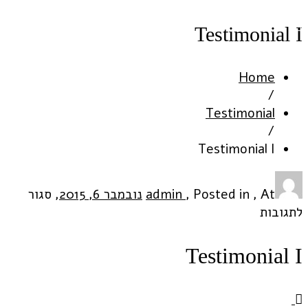
Testimonial I
Home
/
Testimonial
/
Testimonial I
At
,
Posted in
,
admin
נובמבר 6, 2015
,
סגור
על
לתגובות
Testimonial
I
Testimonial I