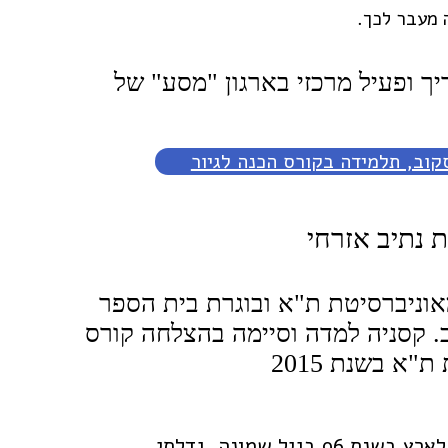
 מעבר לכך.
יך ופעיל מרכזי בארגון "מסע" של
קוב, תלמידה בקורס הכנה לגיור
ת נתיב אזרחי
וניברסיטת ת"א ובוגרת בית הספר
ב. קסניה למדה וסיימה בהצלחה קורס
"א בשנת 2015
נולדתי בעיר פרם, הסמוכה להרי אורל ברוסיה ועליתי לארץ בשנת 96 בגיל שמונה. גדלתי