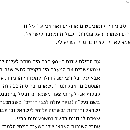
ר
נולדתי ברוסיה וגדלתי כמו כל ילד במדינה קומוניסטית, סבי וסבתי היו קומוניסטים אדוקים ואף אני עד גיל 11
 קומוניסטי. בסוף שנות ה-80 החלו דיבורים ושמועות על פתיחת הגבולות ומעבר לישראל.
אמא לא, זה לא יותר מדי הפריע לי.
עם תחילת שנות ה-90 כבר היה מות
שמאפשרים את המעבר היו תקפים לחצי שנה בל
אבא שלי כל חצי שנה הולך למשרדי ההגירה, עו
המסמכים, אבל תמיד נשארנו ברוסיה ככה זה ה
לבסוף אני לקח
בשם נעל"ה (נוער עולה לפני הורים) כשבמסגר
ישראל והיהדות ובשיאה עליתי לישראל וכן עבר
שפתח לי זווית חדשה ומשמעותית בחיי.
אחרי השירות הצבאי שלי כשעוד הייתי תלמיד