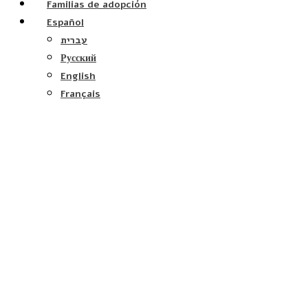
Familias de adopción
Español
עברית
Русский
English
Français
Hablan de nosotros
Daniel Zetoransky