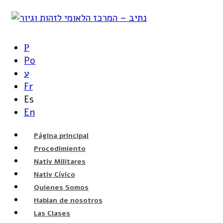
Р
Po
ע
Fr
Es
En
Página principal
Procedimiento
Nativ Militares
Nativ Cívico
Quienes Somos
Hablan de nosotros
Las Clases